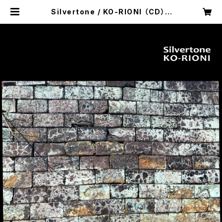
Silvertone / KO-RIONI （CD） |
Oyster Music Records