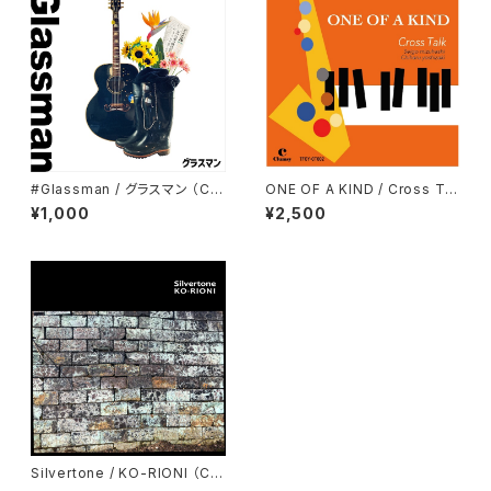
#Glassman / グラスマン （C
ONE OF A KIND / Cross Tal
D）
k （CD）
¥1,000
¥2,500
Silvertone / KO-RIONI （C
D）